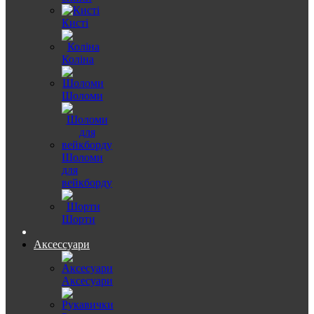
Кисті
Коліна
Шоломи
Шоломи
для
вейкборду
Шорти
Аксессуари
Аксесуари