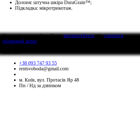
Долоня: штучна шкіра DuraGrain™;
Підкладка: мікротрикотаж.
Написати відгук
будь Ласка
авторизуйтесь
або
створити
обліковий запис
перед тим як написати відгук
Контакт
+38 093 747 93 55
rentsvoboda@gmail.com
м. Київ, вул. Протасів Яр 48
Пн / Нд за дзвінком