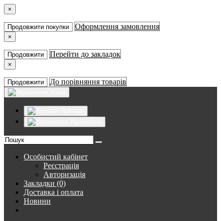
×
Оформлення замовлення
Продовжити покупки
×
Перейти до закладок
Продовжити
×
До порівняння товарів
Продовжити
Мова
Russian
Українська
Особистий кабінет
Реєстрація
Авторизація
Закладки (0)
Доставка і оплата
Новини