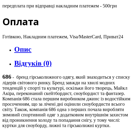
передплата при відправці накладним платежем - 500грн
Оплата
Готівкою, Накладним платежем, Visa/MasterCard, Приват24
Опис
Відгуків (0)
686
-
бренд гірськолижного одягу, який знаходиться у списку
лідерів світового ринку. Бренд завжди на хвилі модних
тенденцій у спорті та культурі, оскільки його творець, Майкл
Акіра, переконаний скейтбордист, сноубордист та фантазер.
Компанія 686 стала першим виробником джинс із водостійким
просоченням, що за лічені дні оцінили сноубордисти всього
світу. Також, компанія 686 одна з перших почала виробляти
зимовий спортивний одяг з додатковим внутрішнім захистом
від проникнення холоду та попадання снігу, у тому числі:
куртки для сноуборду, лижні та гірськолижні куртки.