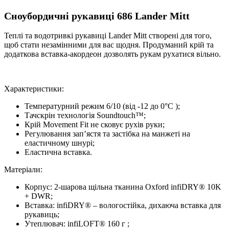
Сноубордичні рукавиці
6
86
Lander Mitt
Теплі та водотривкі рукавиці Lander Mitt створені для того,
щоб стати незамінними для вас щодня. Продуманий крій та
додаткова вставка-акордеон дозволять рукам рухатися вільно.
Характеристики:
Температурний режим 6/10 (від -12 до 0°C );
Тачскрін технологія Soundtouch™;
Крій Movement Fit не сковує рухів руки;
Регулювання зап’ястя та застібка на манжеті на
еластичному шнурі;
Еластична вставка.
Матеріали:
Корпус: 2-шарова щільна тканина Oxford infiDRY® 10K
+ DWR;
Вставка: infiDRY® – вологостійка, дихаюча вставка для
рукавиць;
Утеплювач: infiLOFT® 160 г ;