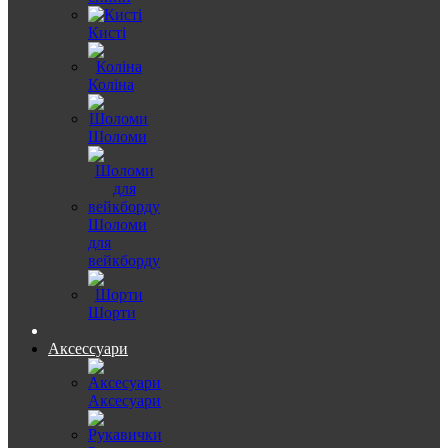
Кисті
Коліна
Шоломи
Шоломи
для
вейкборду
Шорти
Аксессуари
Аксесуари