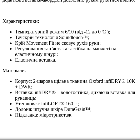
Характеристики:
Температурний режим 6/10 (від -12 до 0°C );
Тачскрін технологія Soundtouch™;
Крій Movement Fit не сковує рухів руки;
Регулювання зап’ястя та застібка на манжеті на
еластичному шнурі;
Еластична вставка.
Матеріали:
Корпус: 2-шарова щільна тканина Oxford infiDRY® 10K
+ DWR;
Вставка: infiDRY® – вологостійка, дихаюча вставка для
рукавиць;
Утеплювач: infiLOFT® 160 г ;
Долоня: штучна шкіра DuraGrain™;
Підкладка: мікротрикотаж.