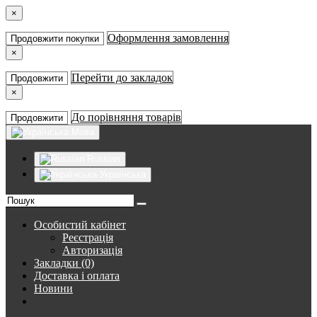
×
Оформлення замовлення
Продовжити покупки
×
Перейти до закладок
Продовжити
×
До порівняння товарів
Продовжити
Мова
Russian
Українська
Особистий кабінет
Реєстрація
Авторизація
Закладки (0)
Доставка і оплата
Новини