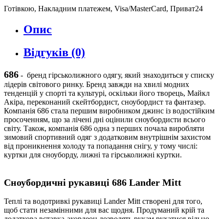
Готівкою, Накладним платежем, Visa/MasterCard, Приват24
Опис
Відгуків (0)
686
-
бренд гірськолижного одягу, який знаходиться у списку
лідерів світового ринку. Бренд завжди на хвилі модних
тенденцій у спорті та культурі, оскільки його творець, Майкл
Акіра, переконаний скейтбордист, сноубордист та фантазер.
Компанія 686 стала першим виробником джинс із водостійким
просоченням, що за лічені дні оцінили сноубордисти всього
світу. Також, компанія 686 одна з перших почала виробляти
зимовий спортивний одяг з додатковим внутрішнім захистом
від проникнення холоду та попадання снігу, у тому числі:
куртки для сноуборду, лижні та гірськолижні куртки.
Сноубордичні рукавиці
6
86
Lander Mitt
Теплі та водотривкі рукавиці Lander Mitt створені для того,
щоб стати незамінними для вас щодня. Продуманий крій та
додаткова вставка-акордеон дозволять рукам рухатися вільно.