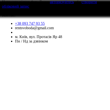
Написати відгук
будь Ласка
авторизуйтесь
або
створити
обліковий запис
перед тим як написати відгук
Контакт
+38 093 747 93 55
rentsvoboda@gmail.com
м. Київ, вул. Протасів Яр 48
Пн / Нд за дзвінком