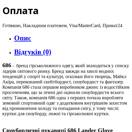
Оплата
Готівкою, Накладним платежем, Visa/MasterCard, Приват24
Опис
Відгуків (0)
686
-
бренд гірськолижного одягу, який знаходиться у списку
лідерів світового ринку. Бренд завжди на хвилі модних
тенденцій у спорті та культурі, оскільки його творець, Майкл
Акіра, переконаний скейтбордист, сноубордист та фантазер.
Компанія 686 стала першим виробником джинс із водостійким
просоченням, що за лічені дні оцінили сноубордисти всього
світу. Також, компанія 686 одна з перших почала виробляти
зимовий спортивний одяг з додатковим внутрішнім захистом
від проникнення холоду та попадання снігу, у тому числі:
куртки для сноуборду, лижні та гірськолижні куртки.
Сноубордичні рукавиці
6
86
Lander Glove