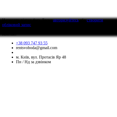
Написати відгук
будь Ласка
авторизуйтесь
або
створити
обліковий запис
перед тим як написати відгук
Контакт
+38 093 747 93 55
rentsvoboda@gmail.com
м. Київ, вул. Протасів Яр 48
Пн / Нд за дзвінком