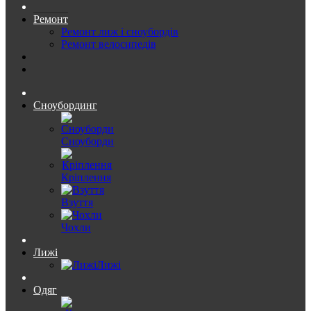
Ремонт
Ремонт лиж і сноубордів
Ремонт велосипедів
Сноубординг
Сноуборди
Кріплення
Взуття
Чохли
Лижі
Лижі
Одяг