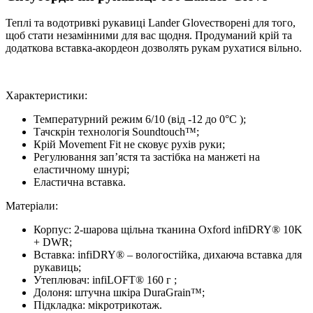
Теплі та водотривкі рукавиці Lander Gloveстворені для того,
щоб стати незамінними для вас щодня. Продуманий крій та
додаткова вставка-акордеон дозволять рукам рухатися вільно.
Характеристики:
Температурний режим 6/10 (від -12 до 0°C );
Тачскрін технологія Soundtouch™;
Крій Movement Fit не сковує рухів руки;
Регулювання зап’ястя та застібка на манжеті на
еластичному шнурі;
Еластична вставка.
Матеріали:
Корпус: 2-шарова щільна тканина Oxford infiDRY® 10K
+ DWR;
Вставка: infiDRY® – вологостійка, дихаюча вставка для
рукавиць;
Утеплювач: infiLOFT® 160 г ;
Долоня: штучна шкіра DuraGrain™;
Підкладка: мікротрикотаж.