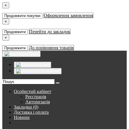
×
Оформлення замовлення
Продовжити покупки
×
Перейти до закладок
Продовжити
×
До порівняння товарів
Продовжити
Мова
Russian
Українська
Особистий кабінет
Реєстрація
Авторизація
Закладки (0)
Доставка і оплата
Новини