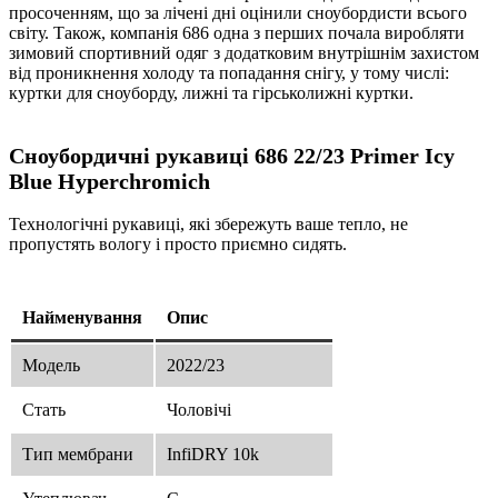
просоченням, що за лічені дні оцінили сноубордисти всього
світу. Також, компанія 686 одна з перших почала виробляти
зимовий спортивний одяг з додатковим внутрішнім захистом
від проникнення холоду та попадання снігу, у тому числі:
куртки для сноуборду, лижні та гірськолижні куртки.
Сноубордичні рукавиці
6
86
22/23 Primer Icy
Blue Hyperchromich
Технологічні рукавиці, які збережуть ваше тепло, не
пропустять вологу і просто приємно сидять.
Найменування
Опис
Модель
2022/23
Стать
Чоловічі
Тип мембрани
InfiDRY 10k