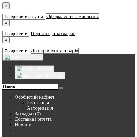
×
Оформлення замовлення
Продовжити покупки
×
Перейти до закладок
Продовжити
×
До порівняння товарів
Продовжити
Мова
Russian
Українська
Особистий кабінет
Реєстрація
Авторизація
Закладки (0)
Доставка і оплата
Новини