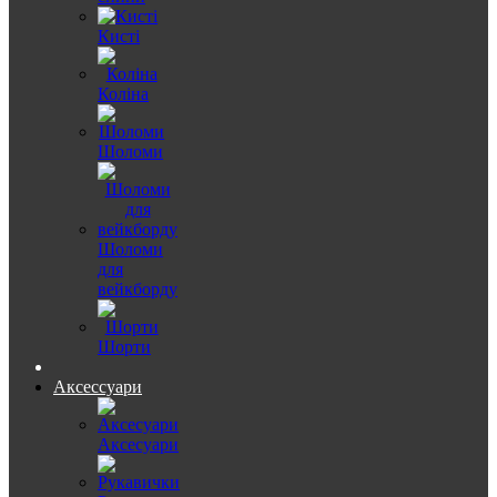
Кисті
Коліна
Шоломи
Шоломи
для
вейкборду
Шорти
Аксессуари
Аксесуари