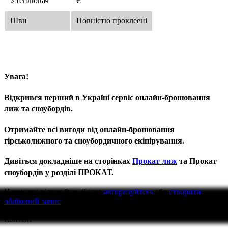
Утеплювач
Є
Шви
Повністю проклеені
Увага!
Відкрився перший в Україні сервіс онлайн-бронювання
лиж та сноубордів.
Отримайте всі вигоди від онлайн-бронювання
гірськолижного та сноубордичного екіпірування.
Дивіться докладніше на сторінках
Прокат лиж
та Прокат
сноубордів у розділі ПРОКАТ.
Написати відгук
будь Ласка
авторизуйтесь
або
створити
обліковий запис
перед тим як написати відгук
Контакт