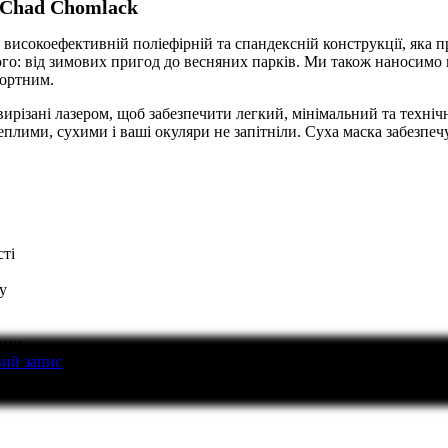
r Chad Chomlack
окоефективній поліефірній та спандексній конструкції, яка пра
ого: від зимових пригод до весняних парків. Ми також наносимо 
фортним.
вирізані лазером, щоб забезпечити легкий, мінімальний та техніч
плими, сухими і ваші окуляри не запітніли. Суха маска забезпеч
сті
у
ами
вий запис
перед тим як написати відгук