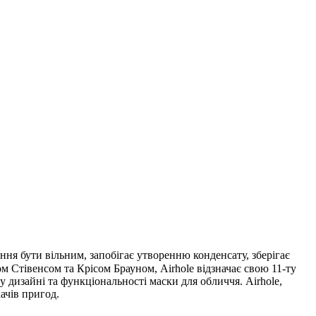
ння бути вільним, запобігає утворенню конденсату, зберігає
м Стівенсом та Крісом Брауном, Airhole відзначає свою 11-ту
у дизайні та функціональності маски для обличчя. Airhole,
ачів пригод.