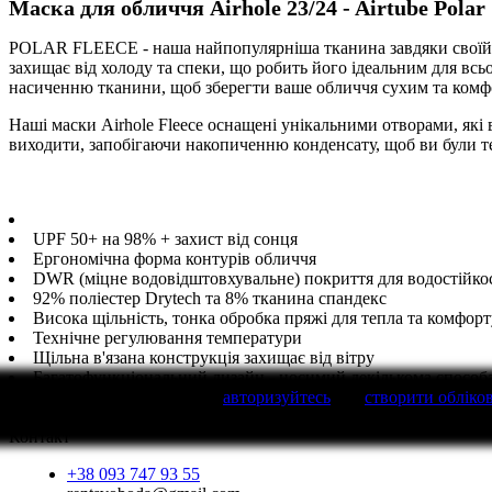
Маска для обличчя Airhole 23/24 - Airtube Pola
POLAR FLEECE - наша найпопулярніша тканина завдяки своїй вис
захищає від холоду та спеки, що робить його ідеальним для всь
насиченню тканини, щоб зберегти ваше обличчя сухим та ком
Наші маски Airhole Fleece оснащені унікальними отворами, які 
виходити, запобігаючи накопиченню конденсату, щоб ви були те
UPF 50+ на 98% + захист від сонця
Ергономічна форма контурів обличчя
DWR (міцне водовідштовхувальне) покриття для водостійко
92% поліестер Drytech та 8% тканина спандекс
Висока щільність, тонка обробка пряжі для тепла та комфорт
Технічне регулювання температури
Щільна в'язана конструкція захищає від вітру
Багатофункціональний дизайн - носимий декількома способ
Написати відгук
будь Ласка
авторизуйтесь
або
створити обліко
Контакт
+38 093 747 93 55