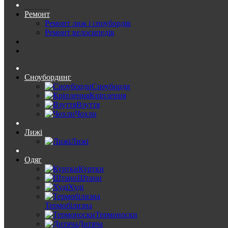
Ремонт
Ремонт лиж і сноубордів
Ремонт велосипедів
Сноубординг
Сноуборди
Кріплення
Взуття
Чохли
Лижі
Лижі
Одяг
Куртки
Штани
Худі
Термобілизна
Термоноски
Дитяча