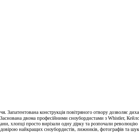
ччя. Запатентована конструкція повітряного отвору дозволяє диха
 Заснована двома професійними сноубордистами з Whistler, Кейло
дани, хлопці просто вирізали одну дірку та розпочали революцію 
 довірою найкращих сноубордистів, лижників, фотографів та шук