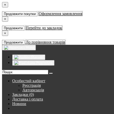
×
Оформлення замовлення
Продовжити покупки
×
Перейти до закладок
Продовжити
×
До порівняння товарів
Продовжити
Мова
Russian
Українська
Особистий кабінет
Реєстрація
Авторизація
Закладки (0)
Доставка і оплата
Новини