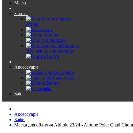
Маски
Захист
Захист
спини
Кисті
Коліна
Шоломи
Шоломи для вейкборду
Шорти
Аксессуари
Аксесуари
Рукавички
Шапки
Бафи
Sale
Аксессуари
Бафи
Маска для обличчя Airhole 23/24 - Airtube Polar Chad Chom