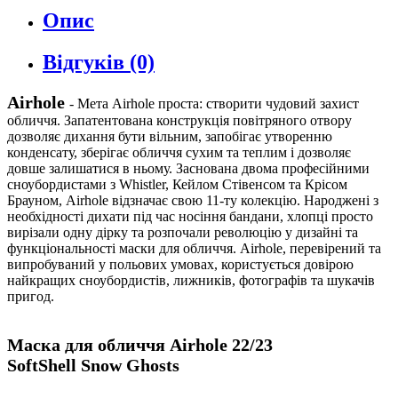
Опис
Відгуків (0)
Airhole
- Мета Airhole проста: створити чудовий захист
обличчя. Запатентована конструкція повітряного отвору
дозволяє дихання бути вільним, запобігає утворенню
конденсату, зберігає обличчя сухим та теплим і дозволяє
довше залишатися в ньому. Заснована двома професійними
сноубордистами з Whistler, Кейлом Стівенсом та Крісом
Брауном, Airhole відзначає свою 11-ту колекцію. Народжені з
необхідності дихати під час носіння бандани, хлопці просто
вирізали одну дірку та розпочали революцію у дизайні та
функціональності маски для обличчя. Airhole, перевірений та
випробуваний у польових умовах, користується довірою
найкращих сноубордистів, лижників, фотографів та шукачів
пригод.
Маска для обличчя Airhole 22/23
SoftShell Snow Ghosts