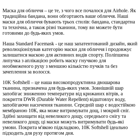
Маска для обличчя – це те, з чого все почалося для Airhole. Як
традиційна бандана, вони обгортають ваше обличчя. Наші
маски для обличчя бувають трьох стилів: бандана, стандартна
та технічна, а також різні тканини, тому ви можете бути
готовими до будь-яких умов.
Наша Standard Facemask - це наш запатентований дизайн, який
революціонізував категорію маски для обличчя і продовжує
залишатися маскою для активних видів спорту. Поліпшена
липучка з аплікацією робить маску гнучкою для
необмеженого руху з меншою кількістю пучків та без
зачеплення за волосся.
10K Softshell – це наша високопродуктивна двошарова
тканина, призначена для будь-яких умов. Зовнішній шар
запобігає зниженню температури від крижаних вітрів, а
покриття DWR (Durable Water Repellent) відштовхує воду,
запобігаючи насичення тканини. Середній шар є водостійкою
мембраною 10К, яка може витримувати дощ, і мокрий сніг.
Здібні захищати від невеликого дощу, середнього снігу та
невеликого дощу, ці маски можуть витримувати будь-які
умови. Покрита м'якою підкладкою, 10K Softshell ідеально
підходить для руху протягом дня.