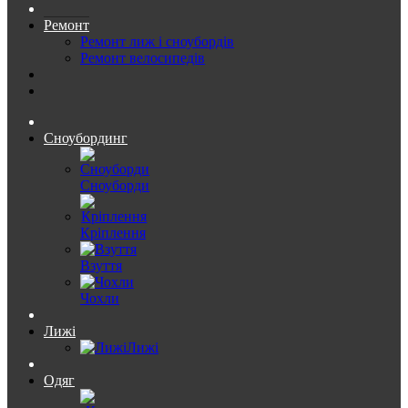
Ремонт
Ремонт лиж і сноубордів
Ремонт велосипедів
Сноубординг
Сноуборди
Кріплення
Взуття
Чохли
Лижі
Лижі
Одяг