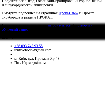
Получите все выгоды от онлайн-бронирования горнолыжной
и сноубордической экипировки.
Смотрите подробнее на страницах
Прокат лыж
и Прокат
сноубордов в разделе ПРОКАТ.
Написати відгук
будь Ласка
авторизуйтесь
або
створити
обліковий запис
перед тим як написати відгук
Контакт
+38 093 747 93 55
rentsvoboda@gmail.com
м. Київ, вул. Протасів Яр 48
Пн / Нд за дзвінком