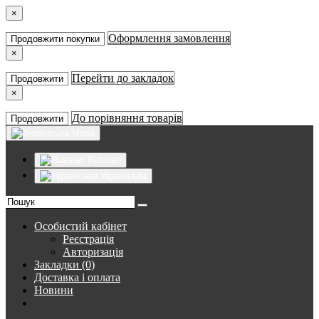
×
Оформлення замовлення
Продовжити покупки
×
Перейти до закладок
Продовжити
×
До порівняння товарів
Продовжити
Мова
Russian
Українська
Особистий кабінет
Реєстрація
Авторизація
Закладки (0)
Доставка і оплата
Новини