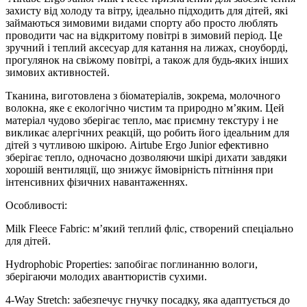
захисту від холоду та вітру, ідеально підходить для дітей, які
займаються зимовими видами спорту або просто люблять
проводити час на відкритому повітрі в зимовий період. Це
зручний і теплий аксесуар для катання на лижах, сноуборді,
прогулянок на свіжому повітрі, а також для будь-яких інших
зимових активностей.
Тканина, виготовлена з біоматеріалів, зокрема, молочного
волокна, яке є екологічно чистим та природно м’яким. Цей
матеріал чудово зберігає тепло, має приємну текстуру і не
викликає алергічних реакцій, що робить його ідеальним для
дітей з чутливою шкірою. Airtube Ergo Junior ефективно
зберігає тепло, одночасно дозволяючи шкірі дихати завдяки
хорошій вентиляції, що знижує ймовірність пітніння при
інтенсивних фізичних навантаженнях.
Особливості:
Milk Fleece Fabric: м’який теплий фліс, створений спеціально
для дітей.
Hydrophobic Properties: запобігає поглинанню вологи,
зберігаючи молодих авантюристів сухими.
4-Way Stretch: забезпечує гнучку посадку, яка адаптується до