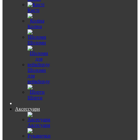
Кисті
Коліна
Шоломи
Шоломи
для
вейкборду
Шорти
Аксессуари
Аксесуари