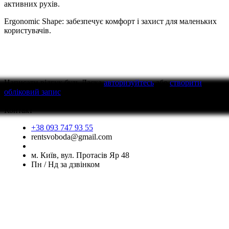
активних рухів.
Ergonomic Shape: забезпечує комфорт і захист для маленьких
користувачів.
Написати відгук
будь Ласка
авторизуйтесь
або
створити
обліковий запис
перед тим як написати відгук
Контакт
+38 093 747 93 55
rentsvoboda@gmail.com
м. Київ, вул. Протасів Яр 48
Пн / Нд за дзвінком