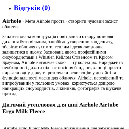
Відгуків (0)
Airhole
- Мета Airhole проста - створити чудовий захист
обличчя.
Запатентована конструкція повітряного отвору дозволяє
дихання бути вільним, запобігає утворенню конденсату,
зберігає обличчя сухим та теплим і дозволяє довше
залишатися в ньому. Заснована двома професійними
сноубордистами з Whistler, Кейлом Стівенсом та Крісом
Брауном, Airhole відзначає свою 11-ту колекцію. Народжені з
необхідності дихати під час носіння бандани, хлопці просто
вирізали одну дірку та розпочали революцію у дизайні та
функціональності маски для обличчя. Airhole, перевірений та
випробуваний у польових умовах, користується довірою
найкращих сноубордистів, лижників, фотографів та шукачів
пригод.
Дитячий утеплювач для шиї Airhole Airtube
Ergo Milk Fleece
Airtube Ergo Junior Milk Fleece призначений для забезпечення