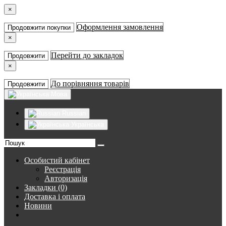
×
Оформлення замовлення
Продовжити покупки
×
Перейти до закладок
Продовжити
×
До порівняння товарів
Продовжити
Мова
Russian
Українська
Особистий кабінет
Реєстрація
Авторизація
Закладки (0)
Доставка і оплата
Новини