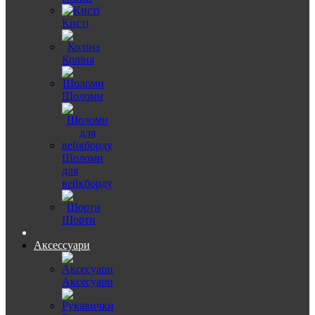
Кисті
Коліна
Шоломи
Шоломи
для
вейкборду
Шорти
Аксессуари
Аксесуари