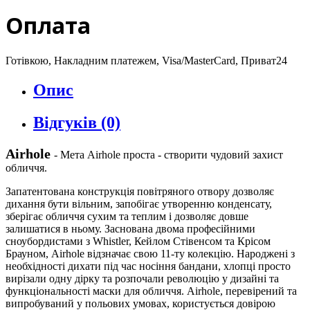
Оплата
Готівкою, Накладним платежем, Visa/MasterCard, Приват24
Опис
Відгуків (0)
Airhole
- Мета Airhole проста - створити чудовий захист
обличчя.
Запатентована конструкція повітряного отвору дозволяє
дихання бути вільним, запобігає утворенню конденсату,
зберігає обличчя сухим та теплим і дозволяє довше
залишатися в ньому. Заснована двома професійними
сноубордистами з Whistler, Кейлом Стівенсом та Крісом
Брауном, Airhole відзначає свою 11-ту колекцію. Народжені з
необхідності дихати під час носіння бандани, хлопці просто
вирізали одну дірку та розпочали революцію у дизайні та
функціональності маски для обличчя. Airhole, перевірений та
випробуваний у польових умовах, користується довірою