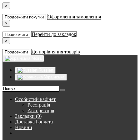
×
Оформлення замовлення
Продовжити покупки
×
Перейти до закладок
Продовжити
×
До порівняння товарів
Продовжити
Мова
Russian
Українська
Особистий кабінет
Реєстрація
Авторизація
Закладки (0)
Доставка і оплата
Новини