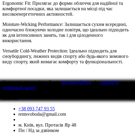
Ergonomic Fit: Прилягає до форми обличчя для надійної та
комфортної посадки, яка залишається на місці під час
високоенергетичних активностей.
Moisture-Wicking Performance: Залишається сухим всередині,
одночасно блокуючи холодне повітря, що ідеально підходить
як для інтенсивних занять, так і для цілоденного
використання.
Versatile Cold-Weather Protection: Ідеально підходить для
сноубордингу, лижних видів спорту або будь-якого зимового
виду спорту, який вимагає комфорту та функціональності.
Написати відгук
будь Ласка
авторизуйтесь
або
створити
обліковий запис
перед тим як написати відгук
Контакт
+38 093 747 93 55
rentsvoboda@gmail.com
м. Київ, вул. Протасів Яр 48
Пн / Нд за дзвінком