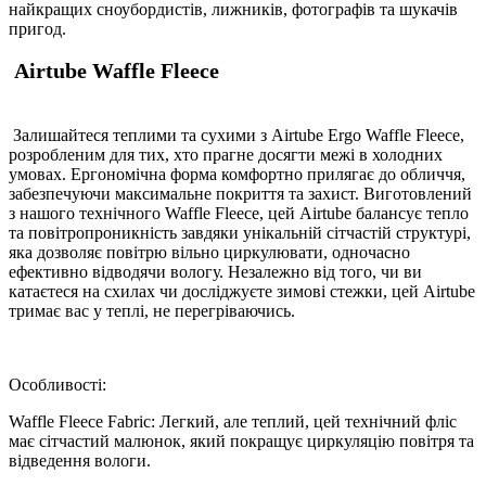
найкращих сноубордистів, лижників, фотографів та шукачів
пригод.
Airtube Waffle Fleece
Залишайтеся теплими та сухими з Airtube Ergo Waffle Fleece,
розробленим для тих, хто прагне досягти межі в холодних
умовах. Ергономічна форма комфортно прилягає до обличчя,
забезпечуючи максимальне покриття та захист. Виготовлений
з нашого технічного Waffle Fleece, цей Airtube балансує тепло
та повітропроникність завдяки унікальній сітчастій структурі,
яка дозволяє повітрю вільно циркулювати, одночасно
ефективно відводячи вологу. Незалежно від того, чи ви
катаєтеся на схилах чи досліджуєте зимові стежки, цей Airtube
тримає вас у теплі, не перегріваючись.
Особливості:
Waffle Fleece Fabric: Легкий, але теплий, цей технічний фліс
має сітчастий малюнок, який покращує циркуляцію повітря та
відведення вологи.