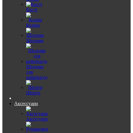
Кисті
Коліна
Шоломи
Шоломи
для
вейкборду
Шорти
Аксессуари
Аксесуари