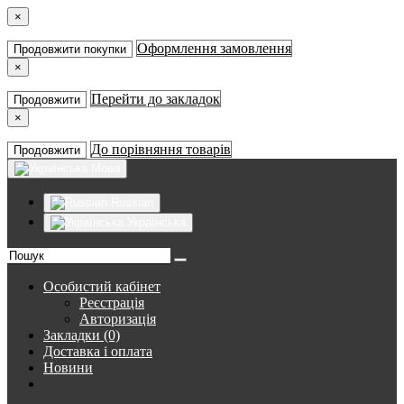
×
Оформлення замовлення
Продовжити покупки
×
Перейти до закладок
Продовжити
×
До порівняння товарів
Продовжити
Мова
Russian
Українська
Особистий кабінет
Реєстрація
Авторизація
Закладки (0)
Доставка і оплата
Новини