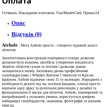
Оплата
Готівкою, Накладним платежем, Visa/MasterCard, Приват24
Опис
Відгуків (0)
Airhole
- Мета Airhole проста - створити чудовий захист
обличчя.
Запатентована конструкція повітряного отвору дозволяє
дихання бути вільним, запобігає утворенню конденсату,
зберігає обличчя сухим та теплим і дозволяє довше
залишатися в ньому. Заснована двома професійними
сноубордистами з Whistler, Кейлом Стівенсом та Крісом
Брауном, Airhole відзначає свою 11-ту колекцію. Народжені з
необхідності дихати під час носіння бандани, хлопці просто
вирізали одну дірку та розпочали революцію у дизайні та
функціональності маски для обличчя. Airhole, перевірений та
випробуваний у польових умовах, користується довірою
найкращих сноубордистів, лижників, фотографів та шукачів
пригод.