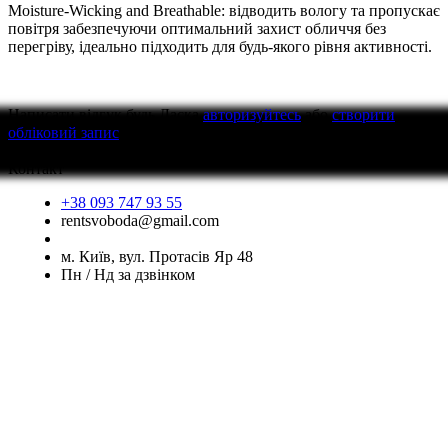
Moisture-Wicking and Breathable: відводить вологу та пропускає
повітря забезпечуючи оптимальний захист обличчя без
перегріву, ідеально підходить для будь-якого рівня активності.
Написати відгук
будь Ласка
авторизуйтесь
або
створити
обліковий запис
перед тим як написати відгук
Контакт
+38 093 747 93 55
rentsvoboda@gmail.com
м. Київ, вул. Протасів Яр 48
Пн / Нд за дзвінком