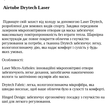
Airtube Drytech Laser
Підвищте свій захист від холоду за допомогою Laser Drytech,
розробленої для зимових видів спорту. Завдяки передовим
лазерним мікроповітряним отворам ця маска забезпечує
максимальну повітропроникність без втрати тепла. Шарнірна
конструкція дає повне покриття обличчя з гнучкістю
регулювання за потреби, а тканина Drytech забезпечує легку,
вологопоглинаючу дію, яка надає комфорт і сухість у будь-
яких умовах.
Особливості:
Laser Micro-Airholes: інноваційні мікроповітряні отвори
забезпечують легке дихання, запобігаючи накопиченню
вологи та запітнінню окулярів або маски.
Drytech Fabric: легка, вологопоглинаюча мікрофібра, яка
швидко висихає, щоб ваше обличчя було в сухості та комфорті.
Hinged Design: забезпечує ергономічну посадку з гнучкістю на
шиї для легкого регулювання.