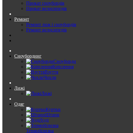
Прокат сноубордів
Прокат велосипедів
Ремонт
Ремонт лиж і сноубордів
Ремонт велосипедів
Сноубординг
Сноуборди
Кріплення
Взуття
Чохли
Лижі
Лижі
Одяг
Куртки
Штани
Худі
Термобілизна