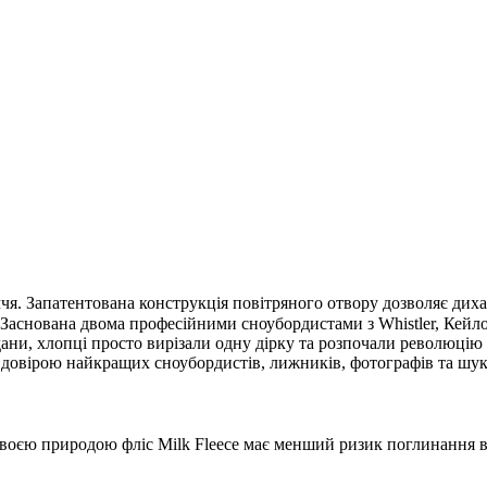
ччя. Запатентована конструкція повітряного отвору дозволяє диха
 Заснована двома професійними сноубордистами з Whistler, Кейло
дани, хлопці просто вирізали одну дірку та розпочали революцію 
 довірою найкращих сноубордистів, лижників, фотографів та шук
своєю природою фліс Milk Fleece має менший ризик поглинання во