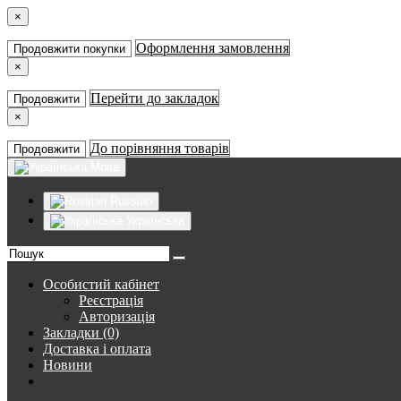
×
Оформлення замовлення
Продовжити покупки
×
Перейти до закладок
Продовжити
×
До порівняння товарів
Продовжити
Мова
Russian
Українська
Особистий кабінет
Реєстрація
Авторизація
Закладки (0)
Доставка і оплата
Новини