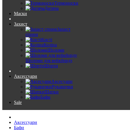
Термоноски
Дитяча
Маски
Захист
Захист
спини
Кисті
Коліна
Шоломи
Шоломи для вейкборду
Шорти
Аксессуари
Аксесуари
Рукавички
Шапки
Бафи
Sale
Аксессуари
Бафи