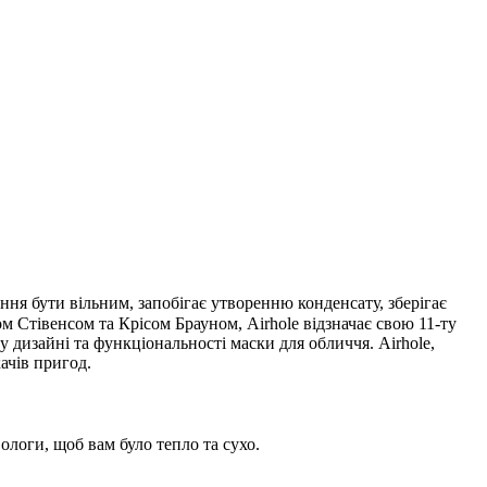
ння бути вільним, запобігає утворенню конденсату, зберігає
м Стівенсом та Крісом Брауном, Airhole відзначає свою 11-ту
у дизайні та функціональності маски для обличчя. Airhole,
ачів пригод.
логи, щоб вам було тепло та сухо.