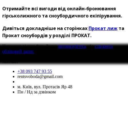
Отримайте всі вигоди від онлайн-бронювання
гірськолижного та сноубордичного екіпірування.
Дивіться докладніше на сторінках
Прокат лиж
та
Прокат сноубордів у розділі ПРОКАТ.
Написати відгук
будь Ласка
авторизуйтесь
або
створити
обліковий запис
перед тим як написати відгук
Контакт
+38 093 747 93 55
rentsvoboda@gmail.com
м. Київ, вул. Протасів Яр 48
Пн / Нд за дзвінком