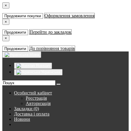
×
Оформлення замовлення
Продовжити покупки
×
Перейти до закладок
Продовжити
×
До порівняння товарів
Продовжити
Мова
Russian
Українська
Особистий кабінет
Реєстрація
Авторизація
Закладки (0)
Доставка і оплата
Новини