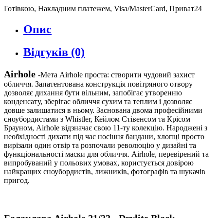
Готівкою, Накладним платежем, Visa/MasterCard, Приват24
Опис
Відгуків (0)
Airhole
-Мета Airhole проста: створити чудовий захист
обличчя. Запатентована конструкція повітряного отвору
дозволяє дихання бути вільним, запобігає утворенню
конденсату, зберігає обличчя сухим та теплим і дозволяє
довше залишатися в ньому. Заснована двома професійними
сноубордистами з Whistler, Кейлом Стівенсом та Крісом
Брауном, Airhole відзначає свою 11-ту колекцію. Народжені з
необхідності дихати під час носіння бандани, хлопці просто
вирізали один отвір та розпочали революцію у дизайні та
функціональності маски для обличчя. Airhole, перевірений та
випробуваний у польових умовах, користується довірою
найкращих сноубордистів, лижників, фотографів та шукачів
пригод.
Балаклава Airhole 21/22 - Drylite Black