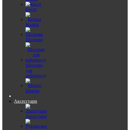
Кисті
Коліна
Шоломи
Шоломи
для
вейкборду
Шорти
Аксессуари
Аксесуари