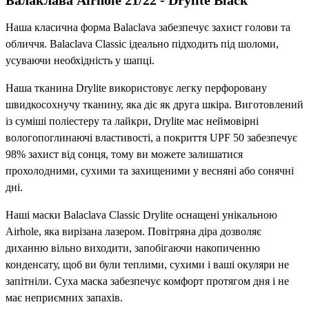
Наша класична форма Balaclava забезпечує захист голови та
обличчя. Balaclava Classic ідеально підходить під шоломи,
усуваючи необхідність у шапці.
Наша тканина Drylite використовує легку перфоровану
швидкосохнучу тканину, яка діє як друга шкіра. Виготовлений
із суміші поліестеру та лайкри, Drylite має неймовірні
вологопоглинаючі властивості, а покриття UPF 50 забезпечує
98% захист від сонця, тому ви можете залишатися
прохолодними, сухими та захищеними у весняні або сонячні
дні.
Наші маски Balaclava Classic Drylite оснащені унікальною
Airhole, яка вирізана лазером. Повітряна діра дозволяє
диханню вільно виходити, запобігаючи накопиченню
конденсату, щоб ви були теплими, сухими і ваші окуляри не
запітніли. Суха маска забезпечує комфорт протягом дня і не
має неприємних запахів.