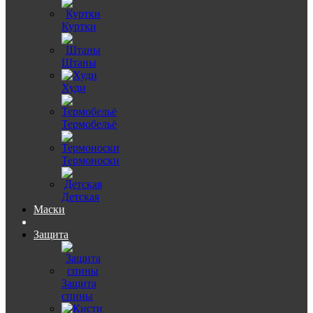
Куртки
Штаны
Худи
Термобельё
Термоноски
Детская
Маски
Защита
Защита
спины