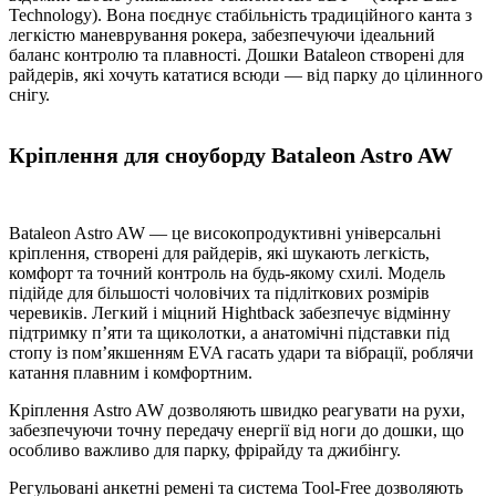
Technology). Вона поєднує стабільність традиційного канта з
легкістю маневрування рокера, забезпечуючи ідеальний
баланс контролю та плавності. Дошки Bataleon створені для
райдерів, які хочуть кататися всюди — від парку до цілинного
снігу.
Кріплення для сноуборду Bataleon Astro AW
Bataleon Astro AW — це високопродуктивні універсальні
кріплення, створені для райдерів, які шукають легкість,
комфорт та точний контроль на будь-якому схилі. Модель
підійде для більшості чоловічих та підліткових розмірів
черевиків. Легкий і міцний Hightback забезпечує відмінну
підтримку п’яти та щиколотки, а анатомічні підставки під
стопу із пом’якшенням EVA гасать удари та вібрації, роблячи
катання плавним і комфортним.
Кріплення Astro AW дозволяють швидко реагувати на рухи,
забезпечуючи точну передачу енергії від ноги до дошки, що
особливо важливо для парку, фрірайду та джибінгу.
Регульовані анкетні ремені та система Tool-Free дозволяють