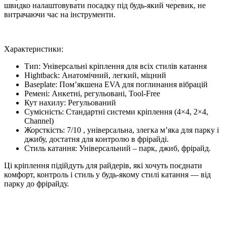
швидко налаштовувати посадку під будь-який черевик, не
витрачаючи час на інструменти.
Характеристики:
Тип: Універсальні кріплення для всіх стилів катання
Hightback: Анатомічний, легкий, міцний
Baseplate: Пом’якшена EVA для поглинання вібрацій
Ремені: Анкетні, регульовані, Tool-Free
Кут нахилу: Регульований
Сумісність: Стандартні системи кріплення (4×4, 2×4,
Channel)
Жорсткість: 7/10 , універсальна, злегка м’яка для парку і
джибу, достатня для контролю в фрірайді.
Стиль катання: Універсальний – парк, джиб, фрірайд.
Ці кріплення підійдуть для райдерів, які хочуть поєднати
комфорт, контроль і стиль у будь-якому стилі катання — від
парку до фрірайду.