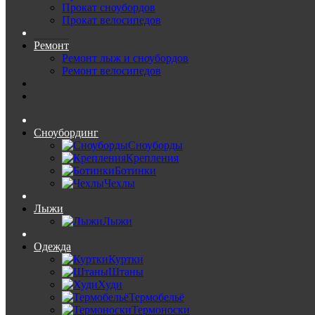
Прокат сноубордов
Прокат велосипедов
Ремонт
Ремонт лыж и сноубордов
Ремонт велосипедов
Сноубординг
Сноуборды
Крепления
Ботинки
Чехлы
Лыжи
Лыжи
Одежда
Куртки
Штаны
Худи
Термобельё
Термоноски