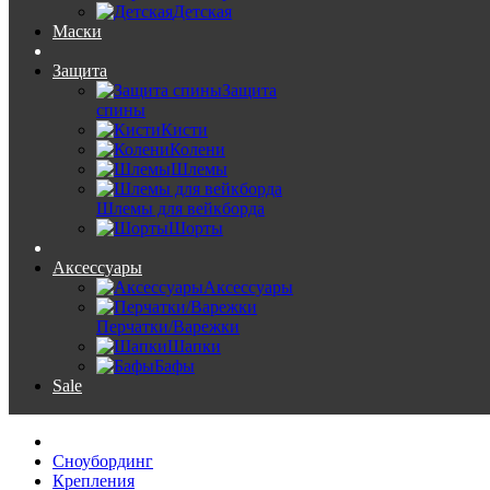
Детская
Маски
Защита
Защита
спины
Кисти
Колени
Шлемы
Шлемы для вейкборда
Шорты
Аксессуары
Аксессуары
Перчатки/Варежки
Шапки
Бафы
Sale
Сноубординг
Крепления