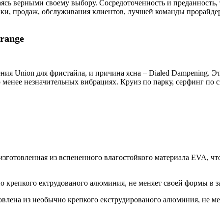
сь верными своему выбору. Сосредоточенность и преданность, та
вки, продаж, обслуживания клиентов, лучшей команды прорайдер
range
ения Union для фристайла, и причина ясна – Dialed Dampening.
о менее незначительных вибрациях. Круиз по парку, серфинг по 
зготовленная из вспененного влагостойкого материала EVA, что
чно крепкого ектрудованого алюминия, не меняет своей формы в з
овлена ​​из необычно крепкого екструдированого алюминия, не ме