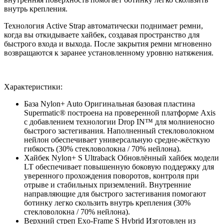
внутрь крепления.
Технология Active Strap автоматически поднимает ремни,
когда вы откидываете хайбек, создавая пространство для
быстрого входа и выхода. После закрытия ремни мгновенно
возвращаются к заранее установленному уровню натяжения.
Характеристики:
База Nylon+ Auto Оригинальная базовая пластина
Supermatic® построена на проверенной платформе Axis
с добавлением технологии Drop IN™ для молниеносно
быстрого застегивания. Наполненный стекловолокном
нейлон обеспечивает универсальную средне-жёсткую
гибкость (30% стекловолокна / 70% нейлона).
Хайбек Nylon+ S Ultraback Обновлённый хайбек модели
LT обеспечивает повышенную боковую поддержку для
уверенного прохождения поворотов, контроля при
отрыве и стабильных приземлений. Внутренние
направляющие для быстрого застегивания помогают
ботинку легко скользить внутрь крепления (30%
стекловолокна / 70% нейлона).
Верхний стреп Exo-Frame S Hybrid Изготовлен из