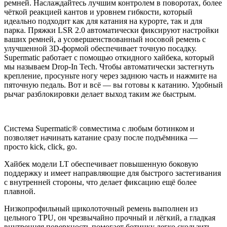
ремней. Наслаждайтесь лучшим контролем в поворотах, более
чёткой реакцией кантов и уровнем гибкости, который
идеально подходит как для катания на курорте, так и для
парка. Пряжки LSR 2.0 автоматически фиксируют настройки
ваших ремней, а усовершенствованный носовой ремень с
улучшенной 3D-формой обеспечивает точную посадку.
Supermatic работает с помощью откидного хайбека, который
мы называем Drop-In Tech. Чтобы автоматически застегнуть
крепление, просуньте ногу через заднюю часть и нажмите на
пяточную педаль. Вот и всё — вы готовы к катанию. Удобный
рычаг разблокировки делает выход таким же быстрым.
Система Supermatic® совместима с любым ботинком и
позволяет начинать катание сразу после подъёмника —
просто kick, click, go.
Хайбек модели LT обеспечивает повышенную боковую
поддержку и имеет направляющие для быстрого застегивания
с внутренней стороны, что делает фиксацию ещё более
плавной.
Низкопрофильный щиколоточный ремень выполнен из
цельного TPU, он чрезвычайно прочный и лёгкий, а гладкая
внутренняя поверхность помогает ботинку легко скользить