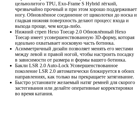
цельнолитого TPU, Exo-Frame S Hybrid лёгкий,
чрезвычайно прочный и при этом хорошо поддерживает
ногу. Обновлённое соединение от щиколотки до носка и
гладкая нижняя поверхность делают процесс входа и
выхода проще, чем когда-либо.
Нижний стреп Hexo Toecap 2.0 Обновлённый Hexo
Toecap имеет усовершенствованную 3D-форму, которая
идеально охватывает носковую часть ботинка.
Асимметричный дизайн позволяет менять его местами
между левой и правой ногой, чтобы настроить посадку
в зависимости от размера и формы вашего ботинка.
Бакли LSR 2.0 Auto-Lock Усовершенствованное
поколение LSR 2.0 автоматически блокируется в обоих
направлениях, как только вы прекращаете затягивание.
Быстро установите желаемый натяг ремней для скорого
застегивания или делайте оперативные корректировки
во время катания.