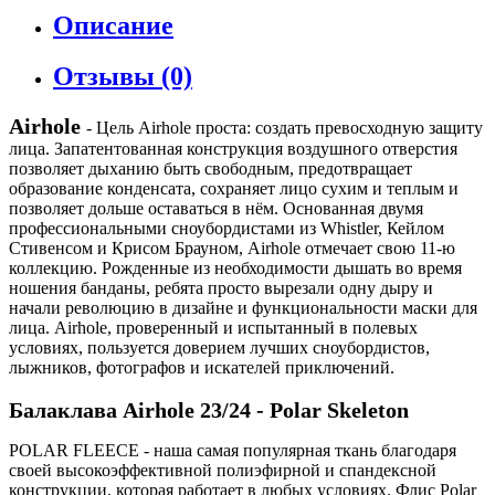
Описание
Отзывы (0)
Airhole
- Цель Airhole проста: создать превосходную защиту
лица. Запатентованная конструкция воздушного отверстия
позволяет дыханию быть свободным, предотвращает
образование конденсата, сохраняет лицо сухим и теплым и
позволяет дольше оставаться в нём. Основанная двумя
профессиональными сноубордистами из Whistler, Кейлом
Стивенсом и Крисом Брауном, Airhole отмечает свою 11-ю
коллекцию. Рожденные из необходимости дышать во время
ношения банданы, ребята просто вырезали одну дыру и
начали революцию в дизайне и функциональности маски для
лица. Airhole, проверенный и испытанный в полевых
условиях, пользуется доверием лучших сноубордистов,
лыжников, фотографов и искателей приключений.
Балаклава Airhole 23/24 - Polar Skeleton
POLAR FLEECE - наша самая популярная ткань благодаря
своей высокоэффективной полиэфирной и спандексной
конструкции, которая работает в любых условиях. Флис Polar