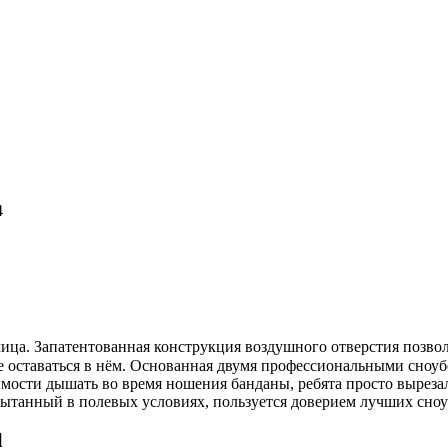
4
у лица. Запатентованная конструкция воздушного отверстия позв
е оставаться в нём. Основанная двумя профессиональными сноуб
имости дышать во время ношения банданы, ребята просто выреза
пытанный в полевых условиях, пользуется доверием лучших сно
l