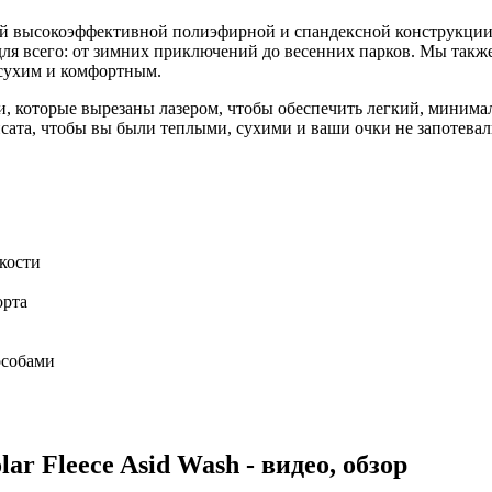
 высокоэффективной полиэфирной и спандексной конструкции, к
 для всего: от зимних приключений до весенних парков. Мы такж
 сухим и комфортным.
, которые вырезаны лазером, чтобы обеспечить легкий, минимал
та, чтобы вы были теплыми, сухими и ваши очки не запотевали.
кости
орта
особами
r Fleece Asid Wash - видео, обзор