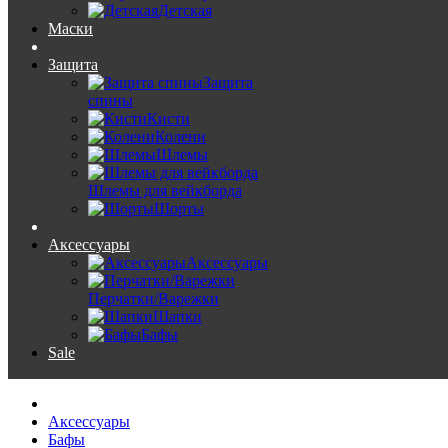
Детская
Маски
Защита
Защита
спины
Кисти
Колени
Шлемы
Шлемы для вейкборда
Шорты
Аксессуары
Аксессуары
Перчатки/Варежки
Шапки
Бафы
Sale
Аксессуары
Бафы