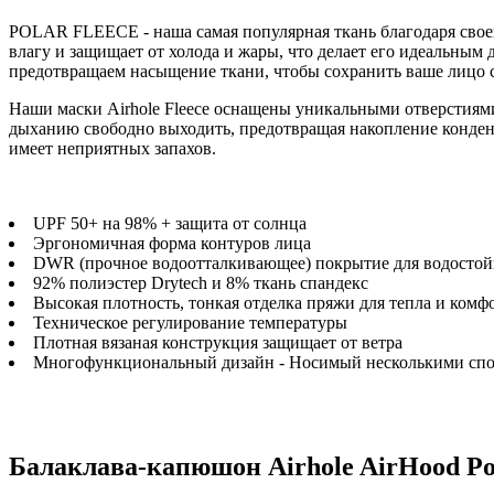
POLAR FLEECE - наша самая популярная ткань благодаря своей
влагу и защищает от холода и жары, что делает его идеальным
предотвращаем насыщение ткани, чтобы сохранить ваше лицо
Наши маски Airhole Fleece оснащены уникальными отверстиями
дыханию свободно выходить, предотвращая накопление конденса
имеет неприятных запахов.
UPF 50+ на 98% + защита от солнца
Эргономичная форма контуров лица
DWR (прочное водоотталкивающее) покрытие для водостой
92% полиэстер Drytech и 8% ткань спандекс
Высокая плотность, тонкая отделка пряжи для тепла и комф
Техническое регулирование температуры
Плотная вязаная конструкция защищает от ветра
Многофункциональный дизайн - Носимый несколькими сп
Балаклава-капюшон Airhole AirHood Pola