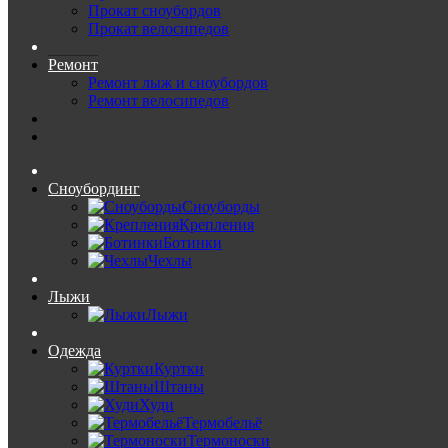
Прокат сноубордов
Прокат велосипедов
Ремонт
Ремонт лыж и сноубордов
Ремонт велосипедов
Сноубординг
Сноуборды
Крепления
Ботинки
Чехлы
Лыжи
Лыжи
Одежда
Куртки
Штаны
Худи
Термобельё
Термоноски